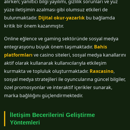
alırken; yanıltıcı bilgi yayılımı, gizlilik sorunları ve yüz
yüze iletişimin azalması gibi olumsuz etkileri de
bulunmaktadır.
Dijital okur-yazarlık
bu bağlamda
kritik bir önem kazanmıştır.
Online eğlence ve gaming sektöründe sosyal medya
entegrasyonu büyük önem taşımaktadır.
Bahis
platformları
ve casino siteleri, sosyal medya kanallarını
aktif olarak kullanarak kullanıcılarıyla etkileşim
kurmakta ve topluluk oluşturmaktadır.
Raxcasino
,
sosyal medya stratejileri ile oyuncularına güncel bilgiler,
özel promosyonlar ve interaktif içerikler sunarak,
marka bağlılığını güçlendirmektedir.
İletişim Becerilerini Geliştirme
Yöntemleri