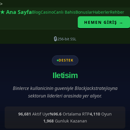
>
★ Ana Sayfa
Blog
Casino
Canlı Bahis
Bonuslar
Haberler
Rehber
HEMEN GIRIŞ →
🔒
256-bit SSL
DESTEK
Iletisim
Binlerce kullanicinin guveniyle Blackjackstratejioyna
sektorun liderleri arasinda yer aliyor.
96,681
Aktif Uye
%96.6
Ortalama RTP
4,110
Oyun
1,968
Gunluk Kazanan