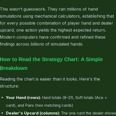
This wasn't guesswork. They ran millions of hand
simulations using mechanical calculators, establishing that
for every possible combination of player hand and dealer
upcard, one action yields the highest expected return.
Modern computers have confirmed and refined these
findings across billions of simulated hands.
How to Read the Strategy Chart: A Simple
Breakdown
Reading the chart is easier than it looks. Here's the
structure:
Your Hand (rows):
Hard totals (8–21), Soft totals (Ace +
card), and Pairs (two matching cards)
Dealer's Upcard (columns):
The one card the dealer show