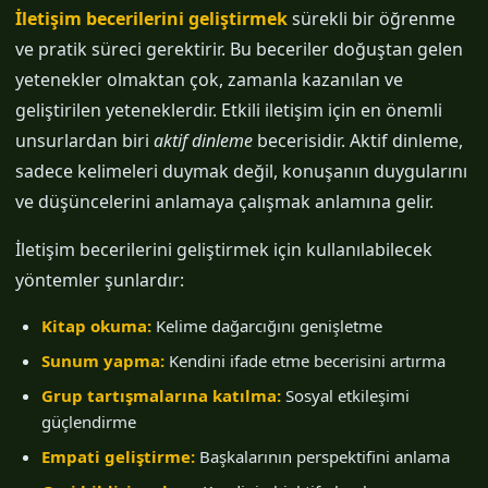
İletişim becerilerini geliştirmek
sürekli bir öğrenme
ve pratik süreci gerektirir. Bu beceriler doğuştan gelen
yetenekler olmaktan çok, zamanla kazanılan ve
geliştirilen yeteneklerdir. Etkili iletişim için en önemli
unsurlardan biri
aktif dinleme
becerisidir. Aktif dinleme,
sadece kelimeleri duymak değil, konuşanın duygularını
ve düşüncelerini anlamaya çalışmak anlamına gelir.
İletişim becerilerini geliştirmek için kullanılabilecek
yöntemler şunlardır:
Kitap okuma:
Kelime dağarcığını genişletme
Sunum yapma:
Kendini ifade etme becerisini artırma
Grup tartışmalarına katılma:
Sosyal etkileşimi
güçlendirme
Empati geliştirme:
Başkalarının perspektifini anlama