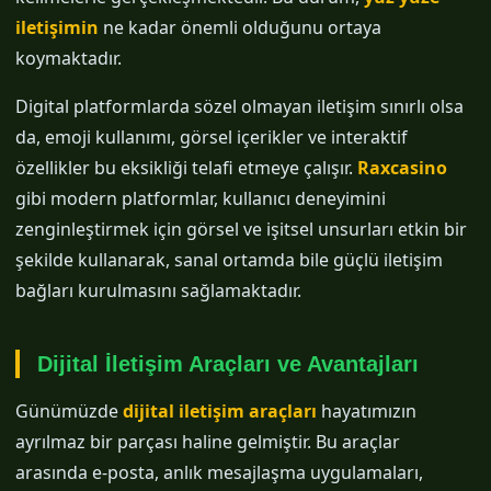
iletişimin
ne kadar önemli olduğunu ortaya
koymaktadır.
Digital platformlarda sözel olmayan iletişim sınırlı olsa
da, emoji kullanımı, görsel içerikler ve interaktif
özellikler bu eksikliği telafi etmeye çalışır.
Raxcasino
gibi modern platformlar, kullanıcı deneyimini
zenginleştirmek için görsel ve işitsel unsurları etkin bir
şekilde kullanarak, sanal ortamda bile güçlü iletişim
bağları kurulmasını sağlamaktadır.
Dijital İletişim Araçları ve Avantajları
Günümüzde
dijital iletişim araçları
hayatımızın
ayrılmaz bir parçası haline gelmiştir. Bu araçlar
arasında e-posta, anlık mesajlaşma uygulamaları,