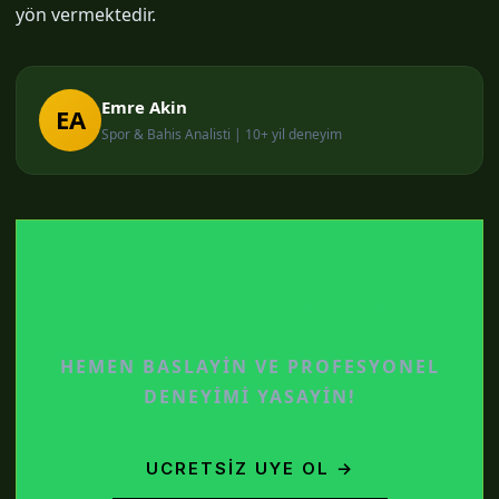
yön vermektedir.
Emre Akin
EA
Spor & Bahis Analisti | 10+ yil deneyim
HEMEN BAHIS
YAPMAYA BASLA
HEMEN BASLAYIN VE PROFESYONEL
DENEYIMI YASAYIN!
UCRETSIZ UYE OL →