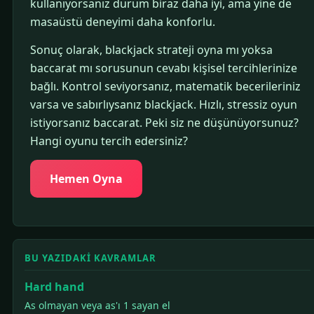
kullanıyorsanız durum biraz daha iyi, ama yine de
masaüstü deneyimi daha konforlu.
Sonuç olarak, blackjack strateji oyna mı yoksa
baccarat mı sorusunun cevabı kişisel tercihlerinize
bağlı. Kontrol seviyorsanız, matematik becerileriniz
varsa ve sabırlıysanız blackjack. Hızlı, stressiz oyun
istiyorsanız baccarat. Peki siz ne düşünüyorsunuz?
Hangi oyunu tercih edersiniz?
Hemen Oyna
BU YAZIDAKI KAVRAMLAR
Hard hand
As olmayan veya as'ı 1 sayan el