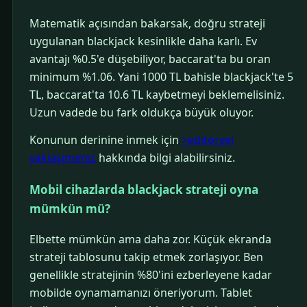
Matematik açısından bakarsak, doğru strateji
uygulanan blackjack kesinlikle daha karlı. Ev
avantajı %0.5'e düşebiliyor, baccarat'ta bu oran
minimum %1.06. Yani 1000 TL bahisle blackjack'te 5
TL, baccarat'ta 10.6 TL kaybetmeyi beklemelisiniz.
Uzun vadede bu fark oldukça büyük oluyor.
Konunun derinine inmek için
>editöryel
yaklaşımımız
hakkında bilgi alabilirsiniz.
Mobil cihazlarda blackjack strateji oyna
mümkün mü?
Elbette mümkün ama daha zor. Küçük ekranda
strateji tablosunu takip etmek zorlaşıyor. Ben
genellikle stratejinin %80'ini ezberleyene kadar
mobilde oynamamanızı öneriyorum. Tablet