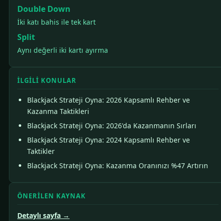
Double Down
İki katı bahis ile tek kart
Split
Aynı değerli iki kartı ayırma
İLGILI KONULAR
Blackjack Strateji Oyna: 2026 Kapsamlı Rehber ve
Kazanma Taktikleri
Blackjack Strateji Oyna: 2026'da Kazanmanın Sırları
Blackjack Strateji Oyna: 2024 Kapsamlı Rehber ve
Taktikler
Blackjack Strateji Oyna: Kazanma Oranınızı %47 Artırın
ÖNERILEN KAYNAK
Detaylı sayfa →