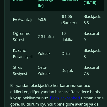
(10/10)
ile)
%1.06
Blackjack:
Ev Avantajı
%0.5
(Banker)
8.5
Öğrenme
10
Baccarat:
2-3 hafta
Süresi
dakika
9
Kazanç
Blackjack:
Yüksek
Orta
Potansiyeli
8
Stres
Orta-
Baccarat:
Düşük
Seviyesi
Yüksek
7.5
Bir yandan blackjack'te her kararınız sonucu
etkilerken, diğer yandan baccarat'ta sadece bahis
koyup bekliyorsunuz.
Blackjackrehberi
uzmanlarına
göre, bu durum oyuncu tipine göre avantaj ya da