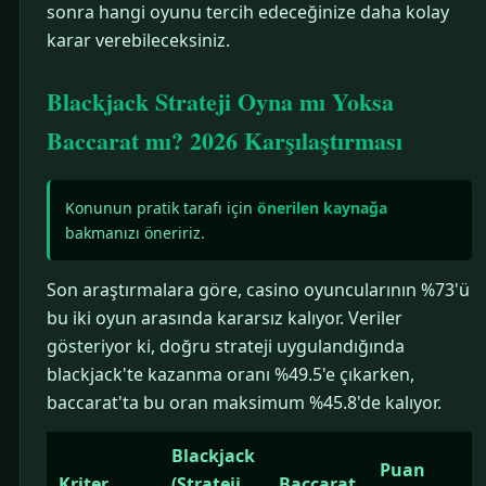
sonra hangi oyunu tercih edeceğinize daha kolay
karar verebileceksiniz.
Blackjack Strateji Oyna mı Yoksa
Baccarat mı? 2026 Karşılaştırması
Konunun pratik tarafı için
önerilen kaynağa
bakmanızı öneririz.
Son araştırmalara göre, casino oyuncularının %73'ü
bu iki oyun arasında kararsız kalıyor. Veriler
gösteriyor ki, doğru strateji uygulandığında
blackjack'te kazanma oranı %49.5'e çıkarken,
baccarat'ta bu oran maksimum %45.8'de kalıyor.
Blackjack
Puan
Kriter
(Strateji
Baccarat