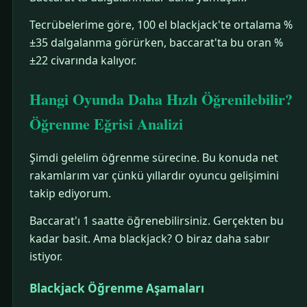
Tecrübelerime göre, 100 el blackjack'te ortalama %
±35 dalgalanma görürken, baccarat'ta bu oran %
±22 civarında kalıyor.
Hangi Oyunda Daha Hızlı Öğrenilebilir?
Öğrenme Eğrisi Analizi
Şimdi gelelim öğrenme sürecine. Bu konuda net
rakamlarım var çünkü yıllardır oyuncu gelişimini
takip ediyorum.
Baccarat'ı 1 saatte öğrenebilirsiniz. Gerçekten bu
kadar basit. Ama blackjack? O biraz daha sabır
istiyor.
Blackjack Öğrenme Aşamaları