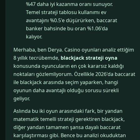
%47 daha iyi kazanma oranı sunuyor.
Temel strateji tablosu kullanımı ev
avantajını %0.5'e düşürürken, baccarat
banker bahsinde bu oran %1.06'da
kalıyor.
Merhaba, ben Derya. Casino oyunları analiz ettiğim
8 yıllık tecrübemde,
blackjack strateji oyna
konusunda oyuncuların en çok kararsız kaldığı
noktaları gözlemliyorum. Özellikle 2026'da baccarat
ile blackjack arasında seçim yaparken, hangi
oyunun daha avantajlı olduğu sorusu sürekli
geliyor.
Aslında bu iki oyun arasındaki fark, bir yandan
matematik temelli strateji gerektiren blackjack,
diğer yandan tamamen şansa dayalı baccarat
karşılaştırması gibi. Bence bu analizi okuduktan