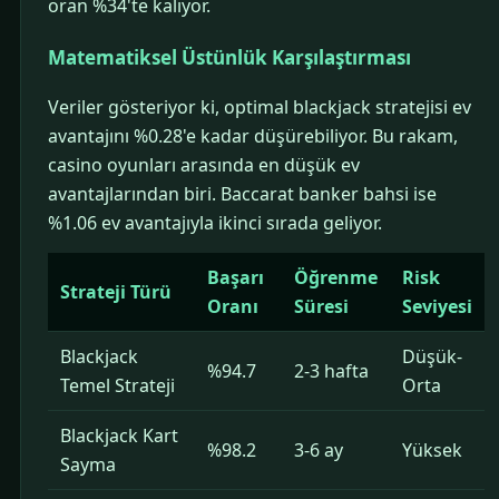
oran %34'te kalıyor.
Matematiksel Üstünlük Karşılaştırması
Veriler gösteriyor ki, optimal blackjack stratejisi ev
avantajını %0.28'e kadar düşürebiliyor. Bu rakam,
casino oyunları arasında en düşük ev
avantajlarından biri. Baccarat banker bahsi ise
%1.06 ev avantajıyla ikinci sırada geliyor.
Başarı
Öğrenme
Risk
Strateji Türü
Oranı
Süresi
Seviyesi
Blackjack
Düşük-
%94.7
2-3 hafta
Temel Strateji
Orta
Blackjack Kart
%98.2
3-6 ay
Yüksek
Sayma