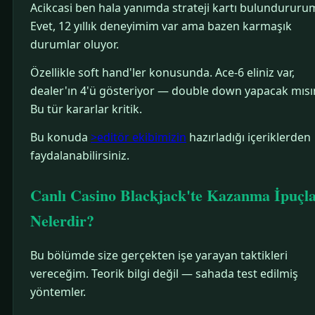
Acikcasi ben hala yanımda strateji kartı bulundururu
Evet, 12 yıllık deneyimim var ama bazen karmaşık
durumlar oluyor.
Özellikle soft hand'ler konusunda. Ace-6 eliniz var,
dealer'ın 4'ü gösteriyor — double down yapacak mısı
Bu tür kararlar kritik.
Bu konuda
>editör ekibimizin
hazırladığı içeriklerden
faydalanabilirsiniz.
Canlı Casino Blackjack'te Kazanma İpuçla
Nelerdir?
Bu bölümde size gerçekten işe yarayan taktikleri
vereceğim. Teorik bilgi değil — sahada test edilmiş
yöntemler.