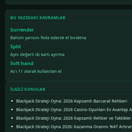
BU YAZIDAKI KAVRAMLAR
Surrender
Bahsin yarısını feda ederek el bırakma
Split
Aynı değerli iki kartı ayırma
Soft hand
As'ı 11 olarak kullanılan el
İLGILI KONULAR
Blackjack Strateji Oyna: 2026 Kapsamlı Baccarat Rehberi
Blackjack Strateji Oyna: 2026 Casino Oyunları Ev Avantajı A
Blackjack Strateji Oyna: 2026 Kapsamlı Rehber ve Taktikler
Blackjack Strateji Oyna 2026: Kazanma Oranını %47 Artıra