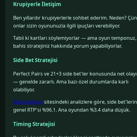
Krupiyerle İletişim
Ben yıllardır krupiyerlerle sohbet ederim. Neden? Çü
onlar sizin oyununuzla ilgili ipuçları verebiliyor.
Tabii ki kartları söylemiyorlar — ama oyun temponuz,
bahis stratejiniz hakkında yorum yapabiliyorlar.
Side Bet Stratejisi
Perfect Pairs ve 21+3 side bet'ler konusunda net olay
— genelde zararlı. Ama bazı özel durumlarda karlı
olabiliyor.
Blackjackpro
sitesindeki analizlere göre, side bet'lerin
genel RTP'si %96.1. Ana oyundan %3.4 daha düşük.
Timing Stratejisi