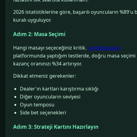
2026 istatistiklerine göre, başarılı oyuncuların %89'u 
kuralı uyguluyor.
Adım 2: Masa Seçimi
Hangi masayı seçeceğiniz kritik.
Canliblackjack
platformunda yaptığım testlerde, doğru masa seçimi
kazanç oranınızı %34 artırıyor.
Dikkat etmeniz gerekenler:
Dealer'ın kartları karıştırma sıklığı
Diğer oyuncuların seviyesi
Oyun temposu
Side bet seçenekleri
Adım 3: Strateji Kartını Hazırlayın