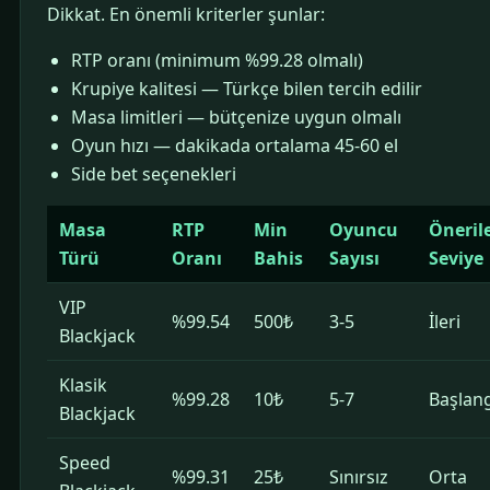
Dikkat. En önemli kriterler şunlar:
RTP oranı (minimum %99.28 olmalı)
Krupiye kalitesi — Türkçe bilen tercih edilir
Masa limitleri — bütçenize uygun olmalı
Oyun hızı — dakikada ortalama 45-60 el
Side bet seçenekleri
Masa
RTP
Min
Oyuncu
Öneril
Türü
Oranı
Bahis
Sayısı
Seviye
VIP
%99.54
500₺
3-5
İleri
Blackjack
Klasik
%99.28
10₺
5-7
Başlang
Blackjack
Speed
%99.31
25₺
Sınırsız
Orta