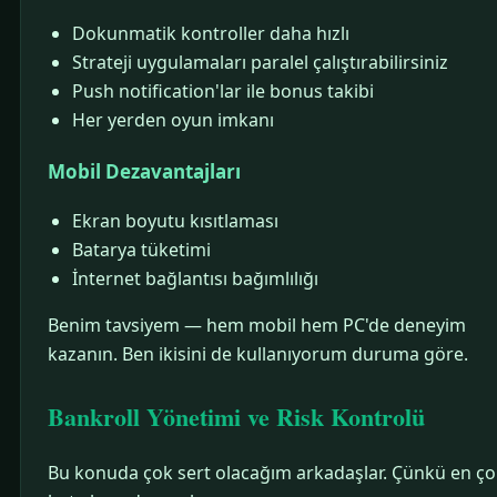
Dokunmatik kontroller daha hızlı
Strateji uygulamaları paralel çalıştırabilirsiniz
Push notification'lar ile bonus takibi
Her yerden oyun imkanı
Mobil Dezavantajları
Ekran boyutu kısıtlaması
Batarya tüketimi
İnternet bağlantısı bağımlılığı
Benim tavsiyem — hem mobil hem PC'de deneyim
kazanın. Ben ikisini de kullanıyorum duruma göre.
Bankroll Yönetimi ve Risk Kontrolü
Bu konuda çok sert olacağım arkadaşlar. Çünkü en ç