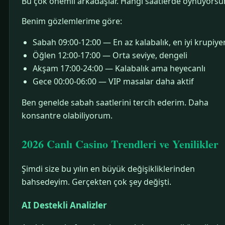
Bu çok önemli arkadaşlar. Hangi saatlerde oynuyors
Benim gözlemlerime göre:
Sabah 09:00-12:00 — En az kalabalık, en iyi krupiye
Öğlen 12:00-17:00 — Orta seviye, dengeli
Akşam 17:00-24:00 — Kalabalık ama heyecanlı
Gece 00:00-06:00 — VIP masalar daha aktif
Ben genelde sabah saatlerini tercih ederim. Daha
konsantre olabiliyorum.
2026 Canlı Casino Trendleri ve Yenilikler
Şimdi size bu yılın en büyük değişikliklerinden
bahsedeyim. Gerçekten çok şey değişti.
AI Destekli Analizler