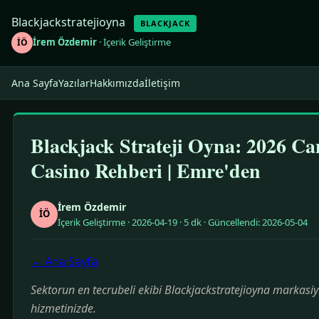
Blackjackstratejioyna
BLACKJACK
İrem Özdemir
· İçerik Geliştirme
İÖ
Ana Sayfa
Yazılar
Hakkımızda
İletişim
Blackjack Strateji Oyna: 2026 Ca
Casino Rehberi | Emre'den
İrem Özdemir
İÖ
İçerik Geliştirme · 2026-04-19 · 5 dk · Güncellendi: 2026-05-04
← Ana Sayfa
Sektorun en tecrubeli ekibi Blackjackstratejioyna markasiy
hizmetinizde.