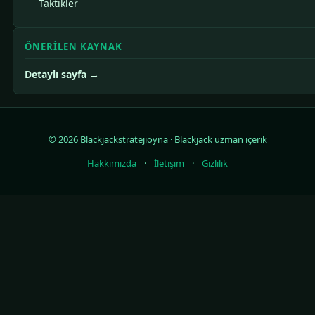
Taktikler
ÖNERILEN KAYNAK
Detaylı sayfa →
© 2026 Blackjackstratejioyna · Blackjack uzman içerik
Hakkımızda
·
İletişim
·
Gizlilik