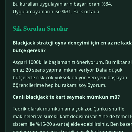
Bu kuralları uygulayanların başarı oranı %84.
Uygulamayanların ise %31. Fark ortada.
Sık Sorulan Sorular
Blackjack strateji oyna deneyimi için en az ne kad
bütçe gerekli?
Asgari 1000₺ ile başlamanızı öneriyorum. Bu miktar s
en az 20 seans yapma imkanı veriyor. Daha düşük
bütçelerle risk çok yüksek oluyor. Ben yeni başlayan
öğrencilerime hep bu rakamı söylüyorum.
Canlı blackjack'te kart saymak mümkün mü?
Teorik olarak mümkün ama çok zor. Çünkü shuffle
makineleri ve sürekli kart değişimi var. Yine de temel 
sistemi ile %15-20 avantaj elde edebilirsiniz. Ben baze
deniyorum ama ana strateji olarak kullanmıyorum.