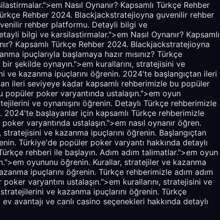
silastirmalar.">em Nasıl Oynanır? Kapsamlı Türkçe Rehber
Türkçe Rehber 2024. Blackjackstratejioyna guvenilir rehber
enilir rehber platformu. Detayli bilgi ve
tayli bilgi ve karsilastirmalar.">em Nasıl Oynanır? Kapsamlı
nanır? Kapsamlı Türkçe Rehber 2024. Blackjackstratejioyna
azanma ipuçlarıyla başlamaya hazır mısınız? Türkçe
ir şekilde oynayın.">em kurallarını, stratejisini ve
ni ve kazanma ipuçlarını öğrenin. 2024'te başlangıçtan ileri
çtan ileri seviyeye kadar kapsamlı rehberimizle bu popüler
 bu popüler poker varyantında ustalaşın.">em oyun
tejilerini ve oynanışını öğrenin. Detaylı Türkçe rehberimizle
n. 2024'te başlayanlar için kapsamlı Türkçe rehberimizle
r poker varyantında ustalaşın.">em nasıl oynanır öğren.
, stratejisini ve kazanma ipuçlarını öğrenin. Başlangıçtan
ğrenin. Türkiye'de popüler poker varyantı hakkında detaylı
 Türkçe rehberi ile başlayın. Adım adım talimatlar.">em oyun
ın.">em oyununu öğrenin. Kurallar, stratejiler ve kazanma
 kazanma ipuçlarını öğrenin. Türkçe rehberimizle adım adım
poker varyantını ustalaşın.">em kurallarını, stratejisini ve
tratejilerini ve kazanma ipuçlarını öğrenin. Türkçe
 ev avantajı ve canlı casino seçenekleri hakkında detaylı