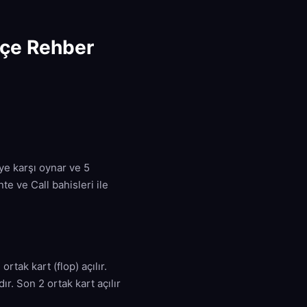
kçe Rehber
e karşı oynar ve 5
nte ve Call bahisleri ile
rtak kart (flop) açılır.
ır. Son 2 ortak kart açılır