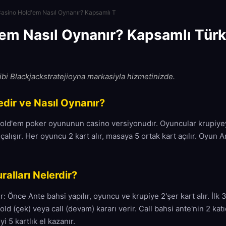
Casino Hold'em Nasıl Oynanır? Kapsamlı T
em Nasıl Oynanır? Kapsamlı Tür
ibi Blackjackstratejioyna markasiyla hizmetinizde.
dir ve Nasıl Oynanır?
old'em poker oyununun casino versiyonudır. Oyuncular krupiyey
 çalışır. Her oyuncu 2 kart alır, masaya 5 ortak kart açılır. Oyun A
alları Nelerdir?
 Önce Ante bahsi yapılır, oyuncu ve krupiye 2'şer kart alır. İlk 3 o
ld (çek) veya call (devam) kararı verir. Call bahsi ante'nin 2 katıd
iyi 5 kartlık el kazanır.