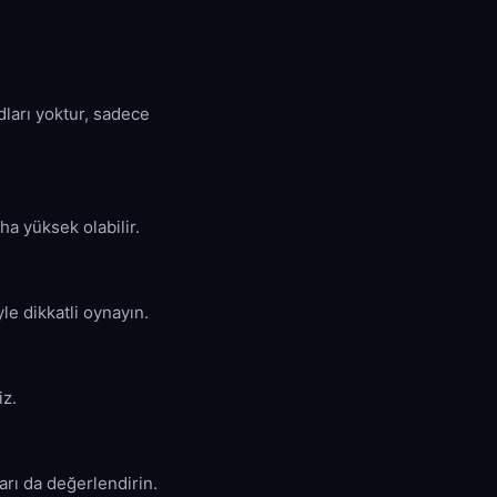
dları yoktur, sadece
a yüksek olabilir.
le dikkatli oynayın.
iz.
ları da değerlendirin.