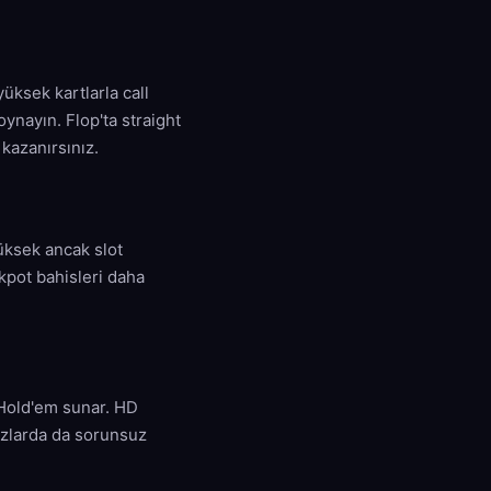
üksek kartlarla call
oynayın. Flop'ta straight
kazanırsınız.
üksek ancak slot
kpot bahisleri daha
 Hold'em sunar. HD
azlarda da sorunsuz