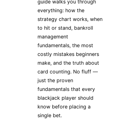
guide walks you through
everything: how the
strategy chart works, when
to hit or stand, bankroll
management
fundamentals, the most
costly mistakes beginners
make, and the truth about
card counting. No fluff —
just the proven
fundamentals that every
blackjack player should
know before placing a
single bet.