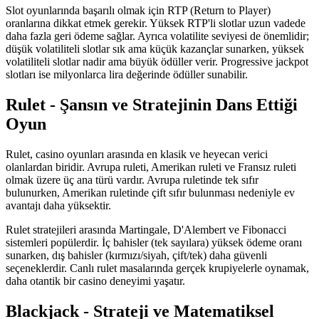
Slot oyunlarında başarılı olmak için RTP (Return to Player)
oranlarına dikkat etmek gerekir. Yüksek RTP'li slotlar uzun vadede
daha fazla geri ödeme sağlar. Ayrıca volatilite seviyesi de önemlidir;
düşük volatiliteli slotlar sık ama küçük kazançlar sunarken, yüksek
volatiliteli slotlar nadir ama büyük ödüller verir. Progressive jackpot
slotları ise milyonlarca lira değerinde ödüller sunabilir.
Rulet - Şansın ve Stratejinin Dans Ettiği
Oyun
Rulet, casino oyunları arasında en klasik ve heyecan verici
olanlardan biridir. Avrupa ruleti, Amerikan ruleti ve Fransız ruleti
olmak üzere üç ana türü vardır. Avrupa ruletinde tek sıfır
bulunurken, Amerikan ruletinde çift sıfır bulunması nedeniyle ev
avantajı daha yüksektir.
Rulet stratejileri arasında Martingale, D'Alembert ve Fibonacci
sistemleri popülerdir. İç bahisler (tek sayılara) yüksek ödeme oranı
sunarken, dış bahisler (kırmızı/siyah, çift/tek) daha güvenli
seçeneklerdir. Canlı rulet masalarında gerçek krupiyelerle oynamak,
daha otantik bir casino deneyimi yaşatır.
Blackjack - Strateji ve Matematiksel