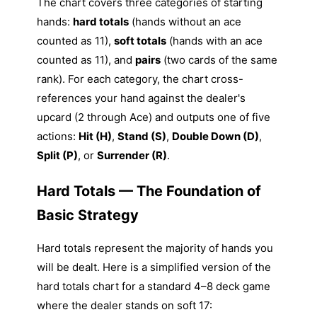
The chart covers three categories of starting
hands:
hard totals
(hands without an ace
counted as 11),
soft totals
(hands with an ace
counted as 11), and
pairs
(two cards of the same
rank). For each category, the chart cross-
references your hand against the dealer's
upcard (2 through Ace) and outputs one of five
actions:
Hit (H)
,
Stand (S)
,
Double Down (D)
,
Split (P)
, or
Surrender (R)
.
Hard Totals — The Foundation of
Basic Strategy
Hard totals represent the majority of hands you
will be dealt. Here is a simplified version of the
hard totals chart for a standard 4–8 deck game
where the dealer stands on soft 17: