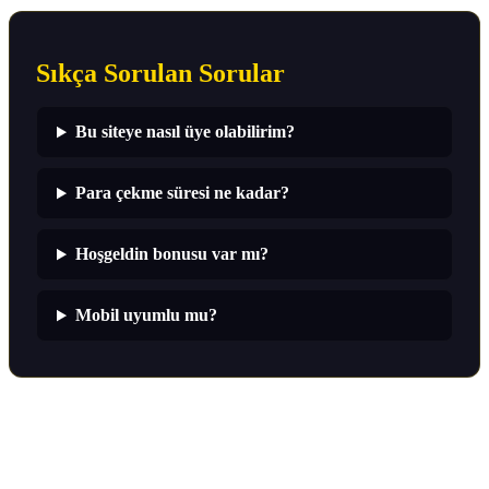
Sıkça Sorulan Sorular
Bu siteye nasıl üye olabilirim?
Para çekme süresi ne kadar?
Hoşgeldin bonusu var mı?
Mobil uyumlu mu?