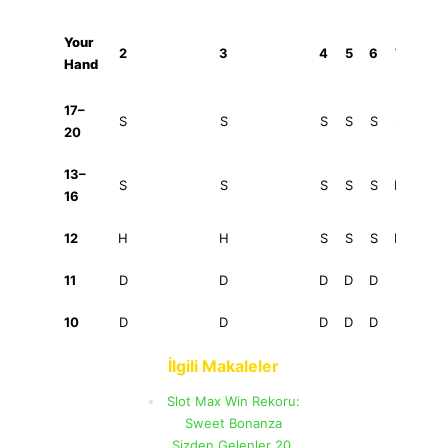
Your
2
3
4
5
6
7
8
Hand
17–
S
S
S
S
S
S
S
20
13–
S
S
S
S
S
H
H
16
12
H
H
S
S
S
H
H
11
D
D
D
D
D
D
D
10
D
D
D
D
D
D
D
İlgili Makaleler
Slot Max Win Rekoru:
Sweet Bonanza
Sizden Gelenler 20.