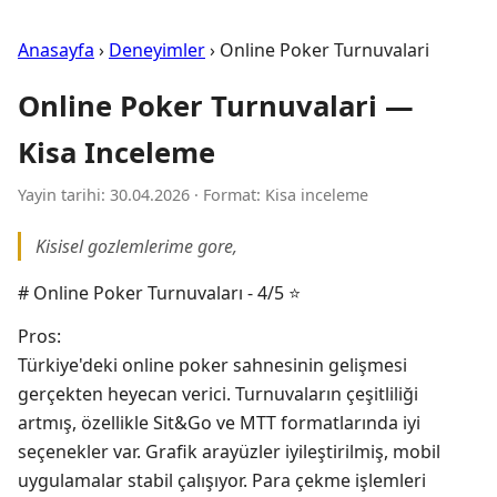
Anasayfa
›
Deneyimler
› Online Poker Turnuvalari
Online Poker Turnuvalari —
Kisa Inceleme
Yayin tarihi: 30.04.2026 · Format: Kisa inceleme
Kisisel gozlemlerime gore,
# Online Poker Turnuvaları - 4/5 ⭐
Pros:
Türkiye'deki online poker sahnesinin gelişmesi
gerçekten heyecan verici. Turnuvaların çeşitliliği
artmış, özellikle Sit&Go ve MTT formatlarında iyi
seçenekler var. Grafik arayüzler iyileştirilmiş, mobil
uygulamalar stabil çalışıyor. Para çekme işlemleri