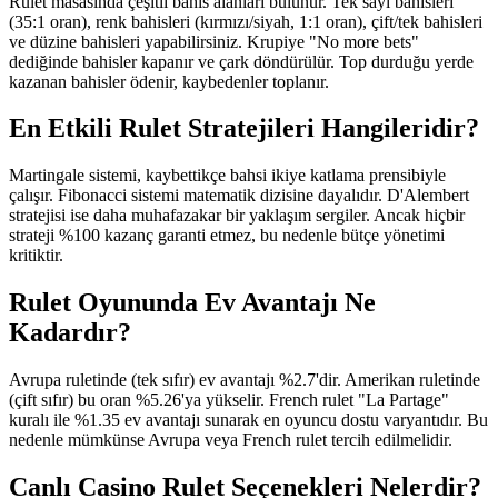
Rulet masasında çeşitli bahis alanları bulunur. Tek sayı bahisleri
(35:1 oran), renk bahisleri (kırmızı/siyah, 1:1 oran), çift/tek bahisleri
ve düzine bahisleri yapabilirsiniz. Krupiye "No more bets"
dediğinde bahisler kapanır ve çark döndürülür. Top durduğu yerde
kazanan bahisler ödenir, kaybedenler toplanır.
En Etkili Rulet Stratejileri Hangileridir?
Martingale sistemi, kaybettikçe bahsi ikiye katlama prensibiyle
çalışır. Fibonacci sistemi matematik dizisine dayalıdır. D'Alembert
stratejisi ise daha muhafazakar bir yaklaşım sergiler. Ancak hiçbir
strateji %100 kazanç garanti etmez, bu nedenle bütçe yönetimi
kritiktir.
Rulet Oyununda Ev Avantajı Ne
Kadardır?
Avrupa ruletinde (tek sıfır) ev avantajı %2.7'dir. Amerikan ruletinde
(çift sıfır) bu oran %5.26'ya yükselir. French rulet "La Partage"
kuralı ile %1.35 ev avantajı sunarak en oyuncu dostu varyantıdır. Bu
nedenle mümkünse Avrupa veya French rulet tercih edilmelidir.
Canlı Casino Rulet Seçenekleri Nelerdir?