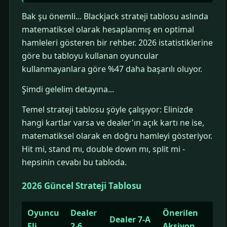
Bak şu önemli... Blackjack strateji tablosu aslında
matematiksel olarak hesaplanmış en optimal
hamleleri gösteren bir rehber. 2026 istatistiklerine
göre bu tabloyu kullanan oyuncular
kullanmayanlara göre %47 daha başarılı oluyor.
Şimdi gelelim detayına...
Temel strateji tablosu şöyle çalışıyor: Elinizde
hangi kartlar varsa ve dealer'ın açık kartı ne ise,
matematiksel olarak en doğru hamleyi gösteriyor.
Hit mi, stand mı, double down mı, split mi -
hepsinin cevabı bu tabloda.
2026 Güncel Strateji Tablosu
Oyuncu
Dealer
Önerilen
Dealer 7-A
Eli
2-6
Aksiyon