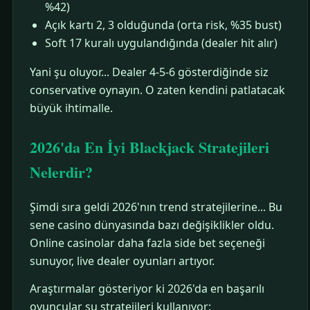
%42)
Açık kartı 2, 3 olduğunda (orta risk, %35 bust)
Soft 17 kuralı uygulandığında (dealer hit alır)
Yani şu oluyor... Dealer 4-5-6 gösterdiğinde siz
conservative oynayın. O zaten kendini patlatacak
büyük ihtimalle.
2026'da En İyi Blackjack Stratejileri
Nelerdir?
Şimdi sıra geldi 2026'nın trend stratejilerine... Bu
sene casino dünyasında bazı değişiklikler oldu.
Online casinolar daha fazla side bet seçeneği
sunuyor, live dealer oyunları artıyor.
Araştırmalar gösteriyor ki 2026'da en başarılı
oyuncular şu stratejileri kullanıyor: