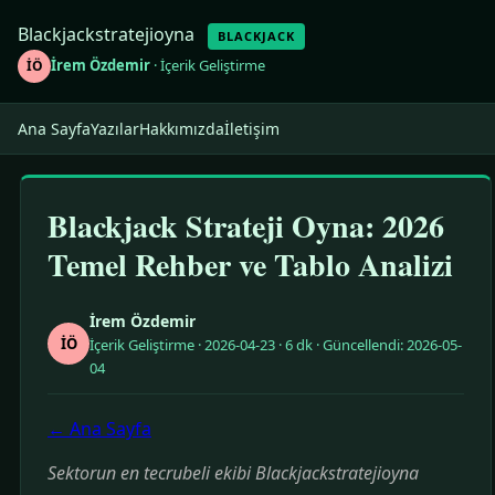
Blackjackstratejioyna
BLACKJACK
İrem Özdemir
· İçerik Geliştirme
İÖ
Ana Sayfa
Yazılar
Hakkımızda
İletişim
Blackjack Strateji Oyna: 2026
Temel Rehber ve Tablo Analizi
İrem Özdemir
İÖ
İçerik Geliştirme · 2026-04-23 · 6 dk · Güncellendi: 2026-05-
04
← Ana Sayfa
Sektorun en tecrubeli ekibi Blackjackstratejioyna