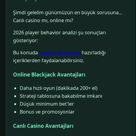
Şimdi gelelim günümüzün en büyük sorusuna...
Canlı casino mı, online mı?
2026 player behavior analizi şu sonuçları
gösteriyor:
Bu konuda
>editör ekibimizin
hazırladığı
içeriklerden faydalanabilirsiniz.
Online Blackjack Avantajları
Daha hızlı oyun (dakikada 200+ el)
Strateji tablosuna bakabilme imkanı
Düşük minimum bet'ler
Bonus ve promosyonlar
Canlı Casino Avantajları