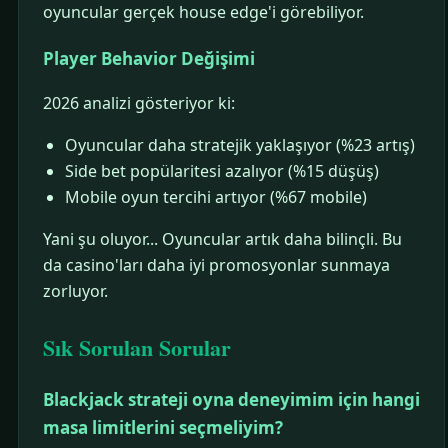
oyuncular gerçek house edge'i görebiliyor.
Player Behavior Değişimi
2026 analizi gösteriyor ki:
Oyuncular daha stratejik yaklaşıyor (%23 artış)
Side bet popülaritesi azalıyor (%15 düşüş)
Mobile oyun tercihi artıyor (%67 mobile)
Yani şu oluyor... Oyuncular artık daha bilinçli. Bu
da casino'ları daha iyi promosyonlar sunmaya
zorluyor.
Sık Sorulan Sorular
Blackjack strateji oyna deneyimim için hangi
masa limitlerini seçmeliyim?