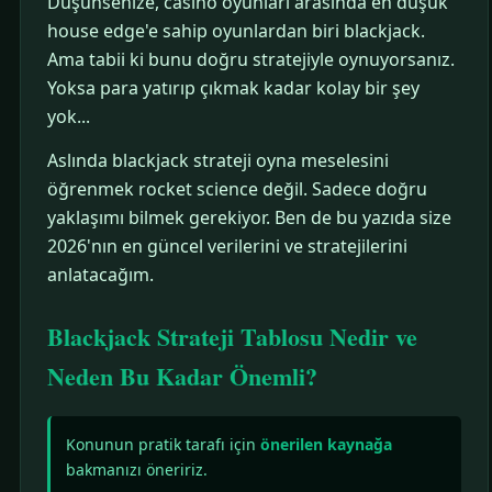
Düşünsenize, casino oyunları arasında en düşük
house edge'e sahip oyunlardan biri blackjack.
Ama tabii ki bunu doğru stratejiyle oynuyorsanız.
Yoksa para yatırıp çıkmak kadar kolay bir şey
yok...
Aslında blackjack strateji oyna meselesini
öğrenmek rocket science değil. Sadece doğru
yaklaşımı bilmek gerekiyor. Ben de bu yazıda size
2026'nın en güncel verilerini ve stratejilerini
anlatacağım.
Blackjack Strateji Tablosu Nedir ve
Neden Bu Kadar Önemli?
Konunun pratik tarafı için
önerilen kaynağa
bakmanızı öneririz.