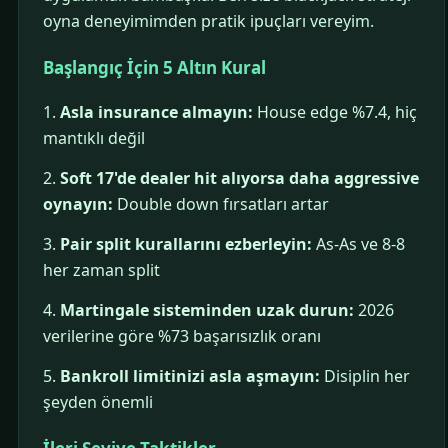
oyna deneyimimden pratik ipuçları vereyim.
Başlangıç İçin 5 Altın Kural
1.
Asla insurance almayın:
House edge %7.4, hiç
mantıklı değil
2.
Soft 17'de dealer hit alıyorsa daha aggressive
oynayın:
Double down fırsatları artar
3.
Pair split kurallarını ezberleyin:
As-As ve 8-8
her zaman split
4.
Martingale sisteminden uzak durun:
2026
verilerine göre %73 başarısızlık oranı
5.
Bankroll limitinizi asla aşmayın:
Disiplin her
şeyden önemli