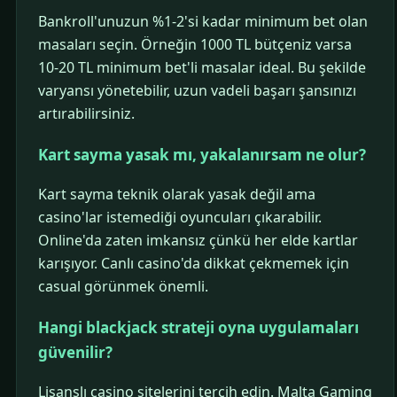
Bankroll'unuzun %1-2'si kadar minimum bet olan
masaları seçin. Örneğin 1000 TL bütçeniz varsa
10-20 TL minimum bet'li masalar ideal. Bu şekilde
varyansı yönetebilir, uzun vadeli başarı şansınızı
artırabilirsiniz.
Kart sayma yasak mı, yakalanırsam ne olur?
Kart sayma teknik olarak yasak değil ama
casino'lar istemediği oyuncuları çıkarabilir.
Online'da zaten imkansız çünkü her elde kartlar
karışıyor. Canlı casino'da dikkat çekmemek için
casual görünmek önemli.
Hangi blackjack strateji oyna uygulamaları
güvenilir?
Lisanslı casino sitelerini tercih edin. Malta Gaming