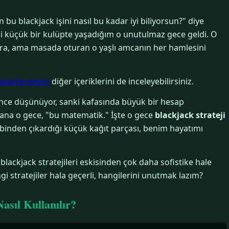
u blackjack işini nasıl bu kadar iyi biliyorsun?" diye
i küçük bir kulüpte yaşadığım o unutulmaz gece geldi. O
ra, ama masada oturan o yaşlı amcanın her hamlesini
zarlarımızın
diğer içeriklerini de inceleyebilirsiniz.
önce düşünüyor, sanki kafasında büyük bir hesap
ana o gece, "bu matematik." İşte o gece
blackjack strateji
binden çıkardığı küçük kağıt parçası, benim hayatımı
ve blackjack stratejileri eskisinden çok daha sofistike hale
i stratejiler hala geçerli, hangilerini unutmak lazım?
asıl Kullanılır?