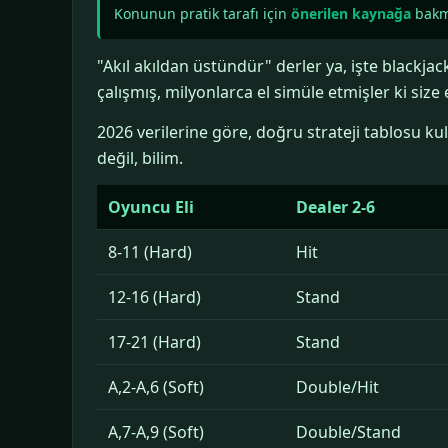
Konunun pratik tarafı için
önerilen kaynağa
bakma
"Akıl akıldan üstündür" derler ya, işte blackjac
çalışmış, milyonlarca el simüle etmişler ki size
2026 verilerine göre, doğru strateji tablosu k
değil, bilim.
Oyuncu Eli
Dealer 2-6
8-11 (Hard)
Hit
12-16 (Hard)
Stand
17-21 (Hard)
Stand
A,2-A,6 (Soft)
Double/Hit
A,7-A,9 (Soft)
Double/Stand