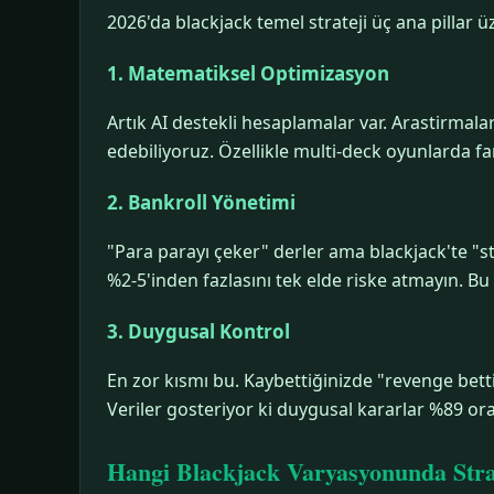
2026'da blackjack temel strateji üç ana pillar ü
1. Matematiksel Optimizasyon
Artık AI destekli hesaplamalar var. Arastirmala
edebiliyoruz. Özellikle multi-deck oyunlarda fa
2. Bankroll Yönetimi
"Para parayı çeker" derler ama blackjack'te "
%2-5'inden fazlasını tek elde riske atmayın. Bu
3. Duygusal Kontrol
En zor kısmı bu. Kaybettiğinizde "revenge bet
Veriler gosteriyor ki duygusal kararlar %89 ora
Hangi Blackjack Varyasyonunda Stra