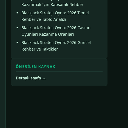
Kazanmak İçin Kapsamlı Rehber
Blackjack Strateji Oyna: 2026 Temel
Rehber ve Tablo Analizi
Blackjack Strateji Oyna: 2026 Casino
Oyunları Kazanma Oranları
Blackjack Strateji Oyna: 2026 Güncel
Rehber ve Taktikler
ÖNERILEN KAYNAK
Detaylı sayfa →