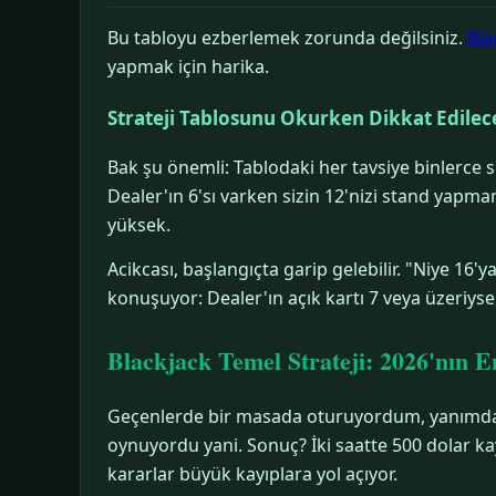
Bu tabloyu ezberlemek zorunda değilsiniz.
Bla
yapmak için harika.
Strateji Tablosunu Okurken Dikkat Edilec
Bak şu önemli: Tablodaki her tavsiye binlerce
Dealer'ın 6'sı varken sizin 12'nizi stand yapm
yüksek.
Acikcası, başlangıçta garip gelebilir. "Niye 16'y
konuşuyor: Dealer'ın açık kartı 7 veya üzeriyse,
Blackjack Temel Strateji: 2026'nın 
Geçenlerde bir masada oturuyordum, yanımdaki
oynuyordu yani. Sonuç? İki saatte 500 dolar ka
kararlar büyük kayıplara yol açıyor.