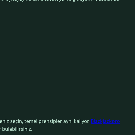
niz seçin, temel prensipler aynı kalıyor.
Blackjackpro
 bulabilirsiniz.