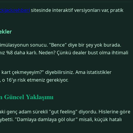
ckjackrehberi
sitesinde interaktif versiyonları var, pratik
ekler
 simülasyonun sonucu. "Bence" diye bir şey yok burada.
anız %8 daha karlı. Neden? Çünkü dealer bust olma ihtimali
a kart çekmeyeyim?" diyebilirsiniz. Ama istatistikler
 o 16'yı risk etmeniz gerekiyor.
En Güncel Yaklaşımı
 genç adam sürekli "gut feeling" diyordu. Hislerine göre
ybetti. "Damlaya damlaya göl olur" misali, küçük hatalı