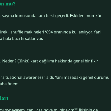
ün mü?
rt sayma konusunda tam tersi geçerli. Eskiden mümkün
ürekli shuffle makineleri %94 oranında kullanılıyor. Yani
hala bazı fırsatlar var.
ı. Neden? Çünkü kart dağılımı hakkında genel bir fikir
k "situational awareness" aldı. Yani masadaki genel durumu
daha önemli.
ları
ı oynayayım, canlı casinoya mı gideyim?" İkisinin de